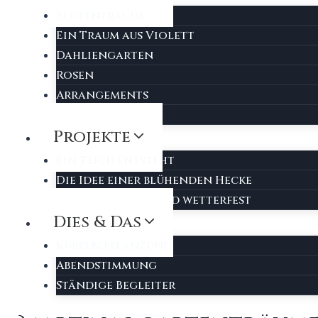
Blütenträume
Ein Traum aus Violett
Dahliengarten
Rosen
Arrangements
Lieblingsplätze
Projekte
Ein Teich entsteht
Die Idee einer blühenden Hecke
Unser Schauer wird wetterfest
Dies & Das
Kübelbepflanzung
Abendstimmung
Ständige Begleiter