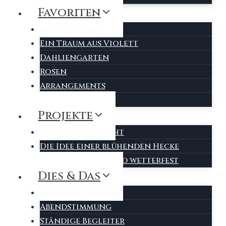
Favoriten
Blütenträume
Ein Traum aus Violett
Dahliengarten
Rosen
Arrangements
Lieblingsplätze
Projekte
Ein Teich entsteht
Die Idee einer blühenden Hecke
Unser Schauer wird wetterfest
Dies & Das
Kübelbepflanzung
Abendstimmung
Ständige Begleiter